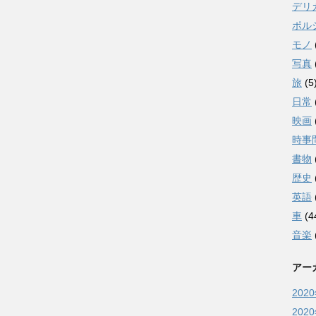
デリ
ポル
モノ
写真
旅
(5
日常
映画
時事
書物
歴史
英語
車
(4
音楽
アー
202
202