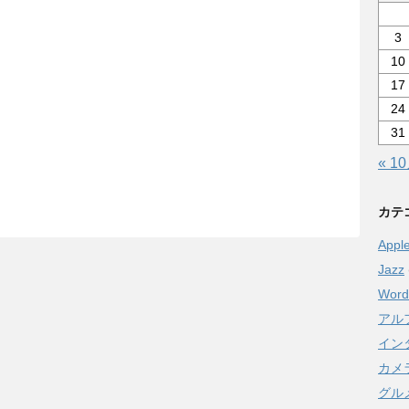
3
10
17
24
31
« 1
カテ
Appl
Jazz
Word
アル
イン
カメ
グル