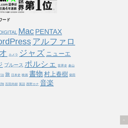
ワード
Mac
PENTAX
DIGITAL
rdPress
アルファロ
オ
ジャズ
ニューエ
カメラ
ポルシェ
ジ
ブルース
世界史
倉山
書物
村上春樹
旅
宰治
日本史
映画
柴田
音楽
田翔
百田尚樹
英語
西野カナ