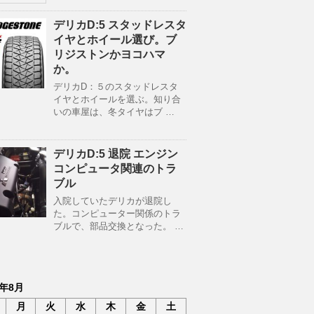
デリカD:5 スタッドレスタ
イヤとホイール選び。ブ
リジストンかヨコハマ
か。
デリカD：５のスタッドレスタ
イヤとホイールを選ぶ。知り合
いの車屋は、冬タイヤはブ …
デリカD:5 退院 エンジン
コンピュータ関連のトラ
ブル
入院していたデリカが退院し
た。コンピューター関係のトラ
ブルで、部品交換となった。 …
6年8月
月
火
水
木
金
土