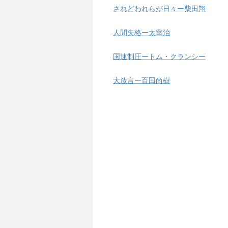
されどわれらが日々ー柴田翔
人間失格ー太宰治
国連制圧ートム・クランシー
大放言ー百田尚樹