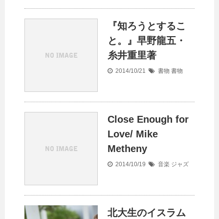
『知ろうとするこ
と。』早野龍五・
糸井重里著
2014/10/21
書物
書物
Close Enough for
Love/ Mike
Metheny
2014/10/19
音楽
ジャズ
北大生のイスラム