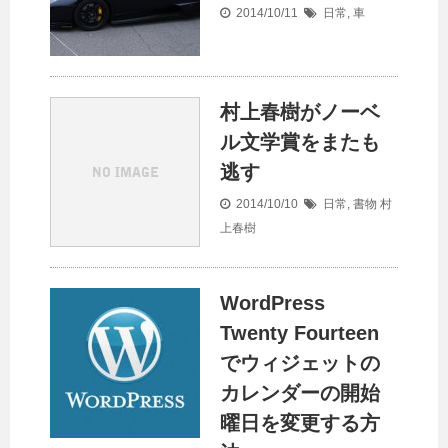
2014/10/11
日常
,
車
村上春樹がノーベ
ル文学賞をまたも
逃す
2014/10/10
日常
,
書物
村
上春樹
WordPress
Twenty Fourteen
でウィジェットの
カレンダーの開始
曜日を変更する方