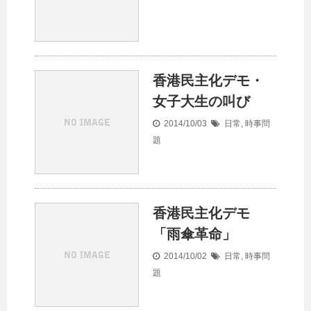
香港民主化デモ・
女子大生の叫び
2014/10/03
日常
,
時事問
題
香港民主化デモ
「雨傘革命」
2014/10/02
日常
,
時事問
題