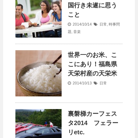
国行き未遂に思う
こと
2014/10/14
日常
,
時事問
題
,
音楽
世界一のお米、こ
こにあり！福島県
天栄村産の天栄米
2014/10/13
日常
裏磐梯カーフェス
タ2014 フェラー
リetc.