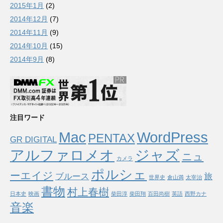
2015年1月
(2)
2014年12月
(7)
2014年11月
(9)
2014年10月
(15)
2014年9月
(8)
注目ワード
Mac
WordPress
PENTAX
GR DIGITAL
アルファロメオ
ジャズ
ニュ
カメラ
ポルシェ
ーエイジ
ブルース
旅
世界史
倉山満
太宰治
書物
村上春樹
日本史
映画
柴田淳
柴田翔
百田尚樹
英語
西野カナ
音楽