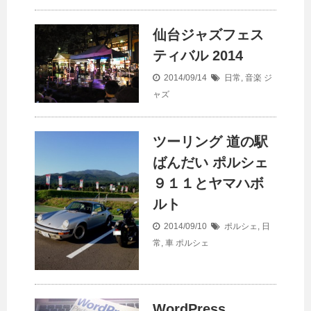
仙台ジャズフェス
ティバル 2014
2014/09/14
日常
,
音楽
ジ
ャズ
ツーリング 道の駅
ばんだい ポルシェ
９１１とヤマハボ
ルト
2014/09/10
ポルシェ
,
日
常
,
車
ポルシェ
WordPress