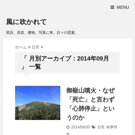
MENU
風に吹かれて
英語、音楽、書物。写真に車。日々の思索。
ホーム
>
日常
>
「 月別アーカイブ：2014年09月
」 一覧
御嶽山噴火・なぜ
「死亡」と言わず
「心肺停止」とい
うのか
2014/09/30
日常
,
時事問
題