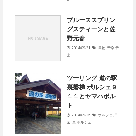
ブルーススプリン
グスティーンと佐
野元春
2014/09/21
書物
,
音楽
音
楽
ツーリング 道の駅
裏磐梯 ポルシェ９
１１とヤマハボル
ト
2014/09/16
ポルシェ
,
日
常
,
車
ポルシェ