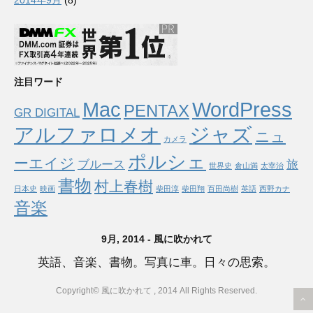
2014年9月
(8)
注目ワード
Mac
WordPress
PENTAX
GR DIGITAL
アルファロメオ
ジャズ
ニュ
カメラ
ポルシェ
ーエイジ
ブルース
旅
世界史
倉山満
太宰治
書物
村上春樹
日本史
映画
柴田淳
柴田翔
百田尚樹
英語
西野カナ
音楽
9月, 2014 - 風に吹かれて
英語、音楽、書物。写真に車。日々の思索。
Copyright© 風に吹かれて , 2014 All Rights Reserved.