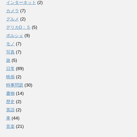
インターネット
(2)
カメラ
(7)
グルメ
(2)
デリカD：５
(5)
ポルシェ
(9)
モノ
(7)
写真
(7)
旅
(5)
日常
(89)
映画
(2)
時事問題
(30)
書物
(14)
歴史
(2)
英語
(2)
車
(44)
音楽
(21)