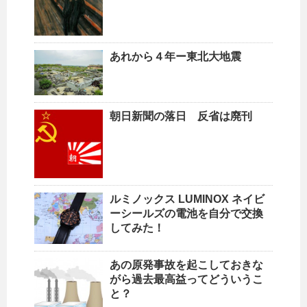
あれから４年ー東北大地震
朝日新聞の落日 反省は廃刊
ルミノックス LUMINOX ネイビ
ーシールズの電池を自分で交換
してみた！
あの原発事故を起こしておきな
がら過去最高益ってどういうこ
と？