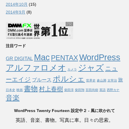
2014年10月
(15)
2014年9月
(8)
注目ワード
Mac
WordPress
PENTAX
GR DIGITAL
アルファロメオ
ジャズ
ニュ
カメラ
ポルシェ
ーエイジ
ブルース
旅
世界史
倉山満
太宰治
書物
村上春樹
日本史
映画
柴田淳
柴田翔
百田尚樹
英語
西野カナ
音楽
WordPress Twenty Fourteen 設定中２ - 風に吹かれて
英語、音楽、書物。写真に車。日々の思索。