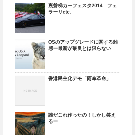
裏磐梯カーフェスタ2014 フェ
ラーリetc.
OSのアップグレードに関する雑
感ー最新が最良とは限らない
香港民主化デモ「雨傘革命」
誰だこれ作ったの！しかし笑え
るー