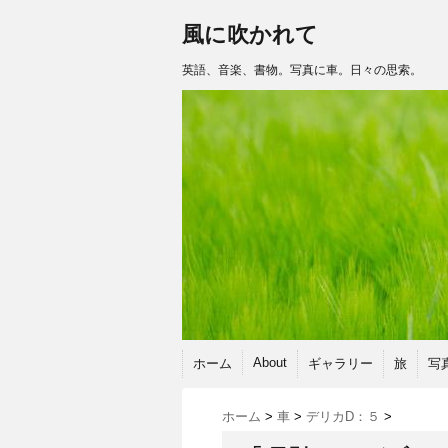
風に吹かれて
英語、音楽、書物。写真に車。日々の思索。
About
ホーム
ギャラリー
旅
写
ホーム
>
車
>
デリカD：５
>