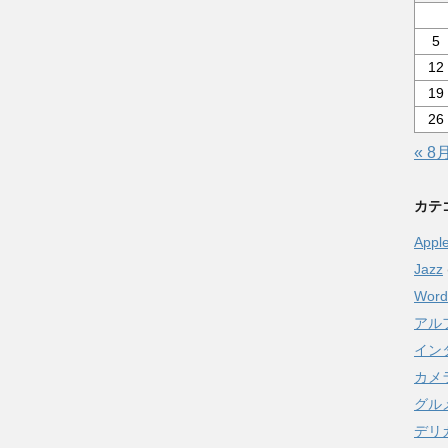
5
12
19
26
« 8
カテ
Appl
Jazz
Word
アル
イン
カメ
グル
デリ