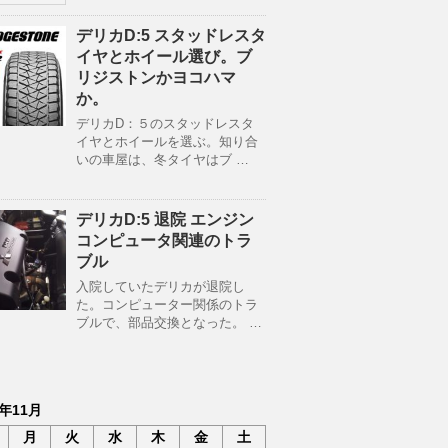
デリカD:5 スタッドレスタ
イヤとホイール選び。ブ
リジストンかヨコハマ
か。
デリカD：５のスタッドレスタ
イヤとホイールを選ぶ。知り合
いの車屋は、冬タイヤはブ …
デリカD:5 退院 エンジン
コンピュータ関連のトラ
ブル
入院していたデリカが退院し
た。コンピューター関係のトラ
ブルで、部品交換となった。 …
8年11月
月
火
水
木
金
土