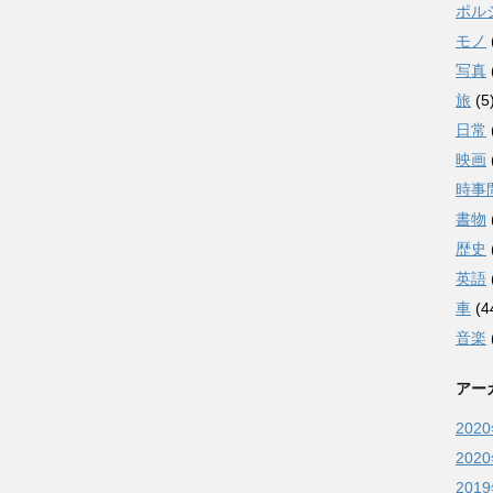
ポル
モノ
写真
旅
(5
日常
映画
時事
書物
歴史
英語
車
(4
音楽
アー
202
202
201