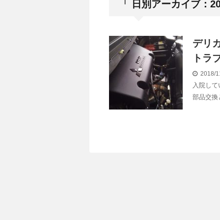
「 日別アーカイブ：201
デリカ
トラ
2018/1
入院して
部品交換