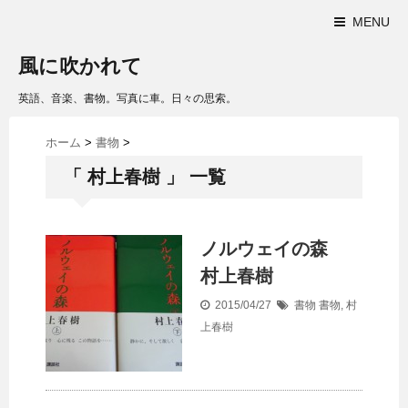
MENU
風に吹かれて
英語、音楽、書物。写真に車。日々の思索。
ホーム
>
書物
>
「 村上春樹 」 一覧
ノルウェイの森
村上春樹
2015/04/27
書物
書物
,
村
上春樹