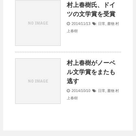
村上春樹氏、ドイ
ツの文学賞を受賞
2014/11/13
日常
,
書物
村
上春樹
村上春樹がノーベ
ル文学賞をまたも
逃す
2014/10/10
日常
,
書物
村
上春樹