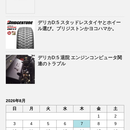
デリカD:5 スタッドレスタイヤとホイー
ル選び。ブリジストンかヨコハマか。
デリカD:5 退院 エンジンコンピュータ関
連のトラブル
2026年8月
日
月
火
水
木
金
土
1
2
3
4
5
6
7
8
9