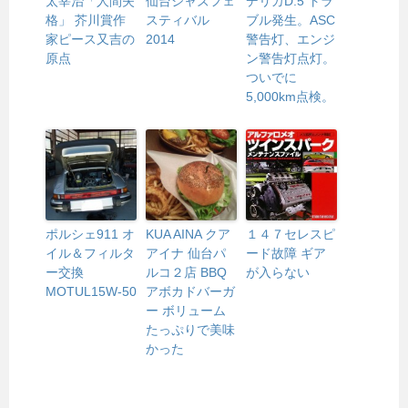
太宰治「人間失
仙台ジャズフェ
デリカD:5 トラ
格」 芥川賞作
スティバル
ブル発生。ASC
家ピース又吉の
2014
警告灯、エンジ
原点
ン警告灯点灯。
ついでに
5,000km点検。
ポルシェ911 オ
KUA AINA クア
１４７セレスピ
イル＆フィルタ
アイナ 仙台パ
ード故障 ギア
ー交換
ルコ２店 BBQ
が入らない
MOTUL15W-50
アボカドバーガ
ー ボリューム
たっぷりで美味
かった