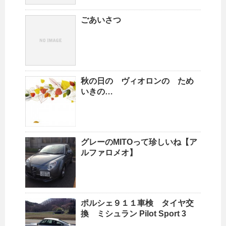
ごあいさつ
秋の日の ヴィオロンの ため
いきの…
グレーのMITOって珍しいね【ア
ルファロメオ】
ポルシェ９１１車検 タイヤ交
換 ミシュラン Pilot Sport 3