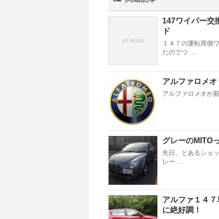
147ワイパー交換
ド
１４７の運転席側
たのでつ …
アルファロメオ
アルファロメオが新型ジュ
グレーのMIT
先日、とあるショッ
レー …
アルファ１４７
に絶好調！