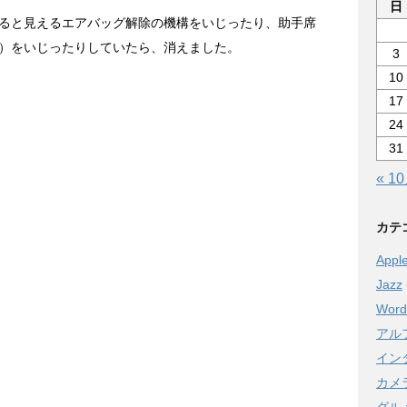
日
ると見えるエアバッグ解除の機構をいじったり、助手席
）をいじったりしていたら、消えました。
3
10
17
24
31
« 1
カテ
Appl
Jazz
Word
アル
イン
カメ