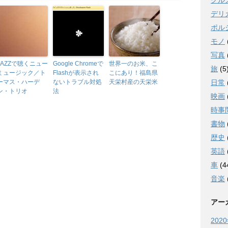
グル
デリ
ポル
モノ
写真
JAZZで聴くニュー
Google Chromeで
世界一のお米、こ
旅
(5
ミュージック／ト
Flashが表示され
こにあり！福島県
日常
ーマス・ハーデ
ないトラブル対処
天栄村産の天栄米
ン・トリオ
法
映画
時事
書物
歴史
英語
車
(4
音楽
アー
202