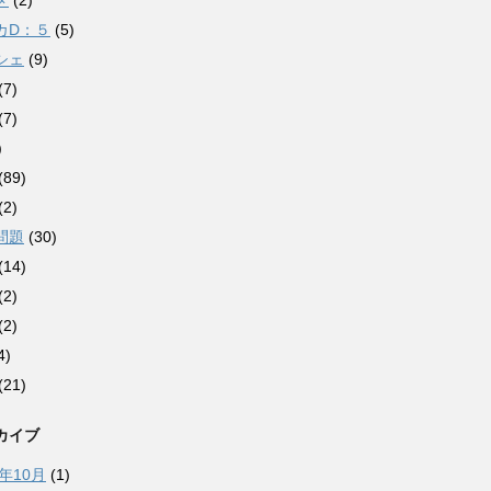
メ
(2)
カD：５
(5)
シェ
(9)
(7)
(7)
)
(89)
(2)
問題
(30)
(14)
(2)
(2)
4)
(21)
カイブ
0年10月
(1)