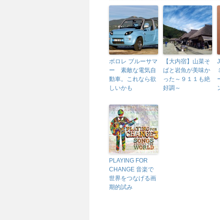
ボロレ ブルーサマ
【大内宿】山菜そ
ー 素敵な電気自
ばと岩魚が美味か
動車。これなら欲
った～９１１も絶
しいかも
好調～
PLAYING FOR
CHANGE 音楽で
世界をつなげる画
期的試み