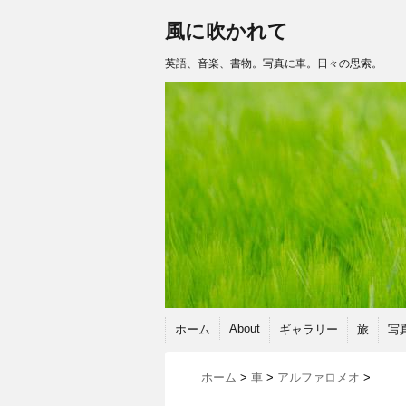
風に吹かれて
英語、音楽、書物。写真に車。日々の思索。
About
ホーム
ギャラリー
旅
写
ホーム
>
車
>
アルファロメオ
>