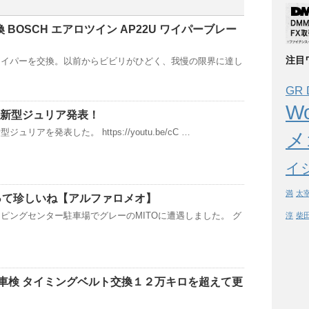
 BOSCH エアロツイン AP22U ワイパーブレー
注目
ワイパーを交換。以前からビビリがひどく、我慢の限界に達し
GR 
Wo
 新型ジュリア発表！
リアを発表した。 https://youtu.be/cC …
メ
イ
満
太
Oって珍しいね【アルファロメオ】
ピングセンター駐車場でグレーのMITOに遭遇しました。 グ
淳
柴
車検 タイミングベルト交換１２万キロを超えて更