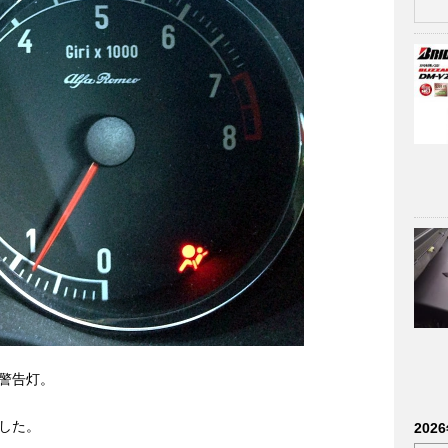
警告灯。
した。
202