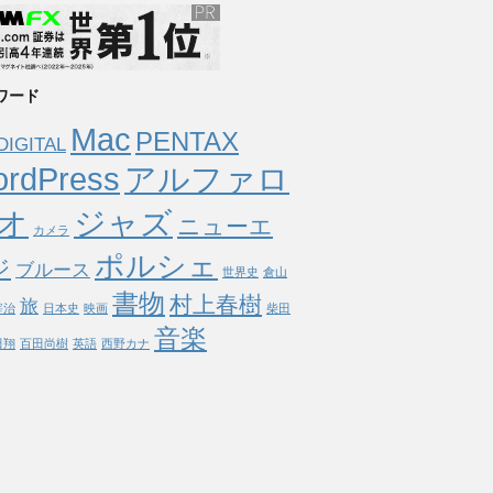
ワード
Mac
PENTAX
DIGITAL
rdPress
アルファロ
オ
ジャズ
ニューエ
カメラ
ポルシェ
ジ
ブルース
世界史
倉山
書物
村上春樹
旅
宰治
日本史
映画
柴田
音楽
田翔
百田尚樹
英語
西野カナ