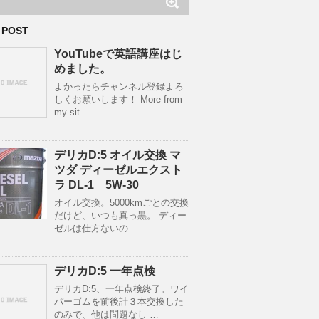
 POST
YouTubeで英語講座はじ
めました。
よかったらチャンネル登録よろ
しくお願いします！ More from
my sit …
デリカD:5 オイル交換 マ
ツダ ディーゼルエクスト
ラ DL-1 5W-30
オイル交換。5000kmごとの交換
だけど、いつも真っ黒。 ディー
ゼルは仕方ないの …
デリカD:5 一年点検
デリカD:5、一年点検終了。ワイ
パーゴムを前後計３本交換した
のみで、他は問題なし …